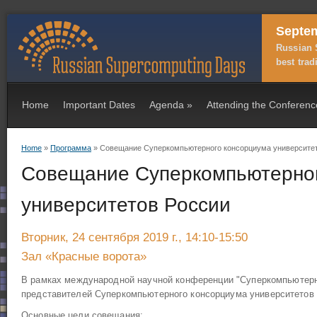
Septem
Russian 
best trad
Home
Important Dates
Agenda
»
Attending the Conferenc
Home
»
Программа
» Совещание Суперкомпьютерного консорциума университе
You are here
Совещание Суперкомпьютерног
университетов России
Вторник, 24 сентября 2019 г., 14:10-15:50
Зал «Красные ворота»
В рамках международной научной конференции "Суперкомпьютерн
представителей Суперкомпьютерного консорциума университетов 
Основные цели совещания: