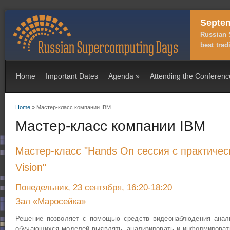
Septem
Russian 
best trad
Home
Important Dates
Agenda
»
Attending the Conferenc
Home
» Мастер-класс компании IBM
You are here
Мастер-класс компании IBM
Мастер-класс "Hands On сессия с практичес
Vision"
Понедельник, 23 сентября, 16:20-18:20
Зал «Маросейка»
Решение позволяет с помощью средств видеонаблюдения анал
обучающихся моделей выявлять, анализировать и информировать